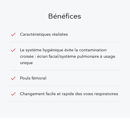
DEVIS
Bénéfices
check
Caractéristiques réalistes
check
Le système hygiénique évite la contamination
croisée : écran facial/système pulmonaire à usage
unique
check
Pouls fémoral
check
Changement facile et rapide des voies respiratoires