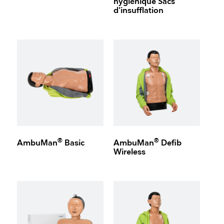
hygiénique Sacs
d'insufflation
®
®
AmbuMan
Basic
AmbuMan
Defib
Wireless