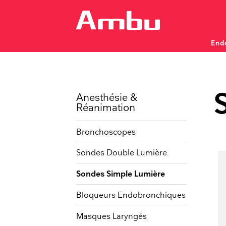
End
Monitorage et diagnostic d
Monitorage et diagnostic d
Endoscopes à usage uniq
Anesthésie &
Réanimation
Bronchoscopes
Sondes Double Lumière
PNEUMOLOGIE
ORL
Bronchoscopes
Rhin
Sondes Simple Lumière
Écrans
Écra
Bloqueurs Endobronchiques
Masques Laryngés