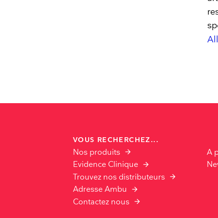
re
sp
Al
VOUS RECHERCHEZ...
Nos produits
A 
Evidence Clinique
Ne
Trouvez nos distributeurs
Adresse Ambu
Contactez nous