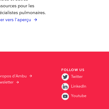
ssources pour les
écialistes pulmonaires.
ler vers l'aperçu
FOLLOW US
propos d'Ambu
Twitter
wsletter
LinkedIn
Youtube