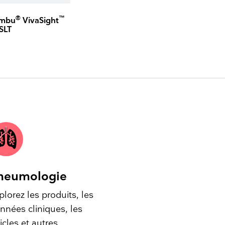
®
™
mbu
VivaSight
SLT
neumologie
plorez les produits, les
nnées cliniques, les
ticles et autres