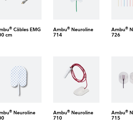
®
®
®
mbu
Câbles EMG
Ambu
Neuroline
Ambu
N
00 cm
714
726
®
®
®
mbu
Neuroline
Ambu
Neuroline
Ambu
N
00
710
715