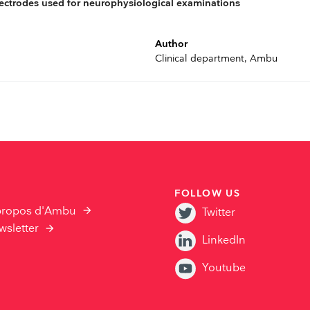
lectrodes used for neurophysiological examinations
Author
Clinical department, Ambu
FOLLOW US
propos d'Ambu
Twitter
wsletter
LinkedIn
Youtube