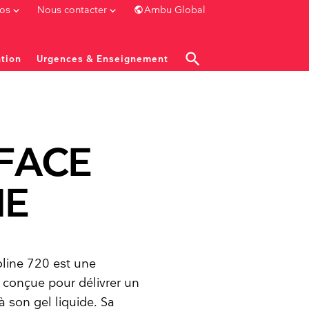
public
keyboard_arrow_down
keyboard_arrow_down
os
Nous contacter
Ambu Global
search
tion
Urgences & Enseignement
close
close
close
close
close
FACE
NE
OGIE
UROLOGIE
Cystoscopes
Urétéroscopes
Écran
line 720 est une
 conçue pour délivrer un
à son gel liquide. Sa