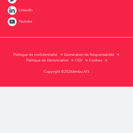
LinkedIn
Youtube
Politique de confidentialité
Exonération de Responsabilité
Politique de Dénonciation
CGV
Cookies
Copyright ©2026Ambu A/S