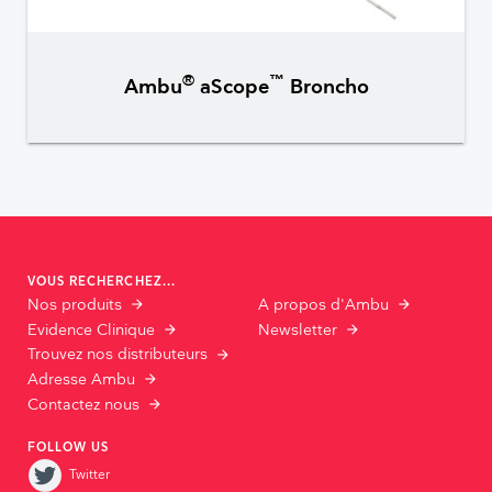
®
™
Ambu
aScope
Broncho
VOUS RECHERCHEZ...
Nos produits
A propos d'Ambu
Evidence Clinique
Newsletter
Trouvez nos distributeurs
Adresse Ambu
Contactez nous
FOLLOW US
Twitter