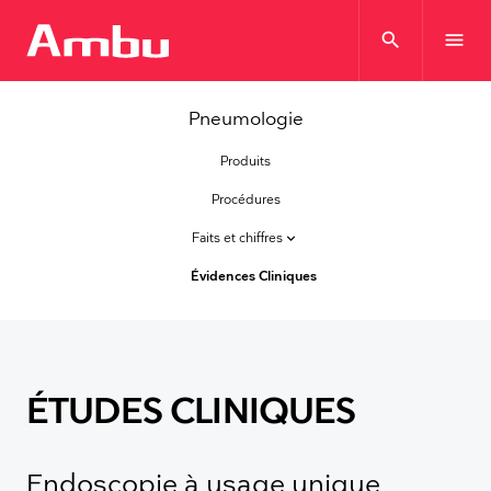
search
menu
Pneumologie
Produits
Procédures
Faits et chiffres
keyboard_arrow_down
Évidences Cliniques
ÉTUDES CLINIQUES
Endoscopie à usage unique