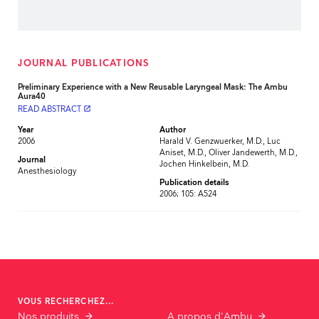
JOURNAL PUBLICATIONS
Preliminary Experience with a New Reusable Laryngeal Mask: The Ambu
Aura40
READ ABSTRACT
launch
Year
Author
2006
Harald V. Genzwuerker, M.D., Luc
Aniset, M.D., Oliver Jandewerth, M.D.,
Journal
Jochen Hinkelbein, M.D.
Anesthesiology
Publication details
2006; 105: A524
VOUS RECHERCHEZ...
Nos produits
A propos d'Ambu