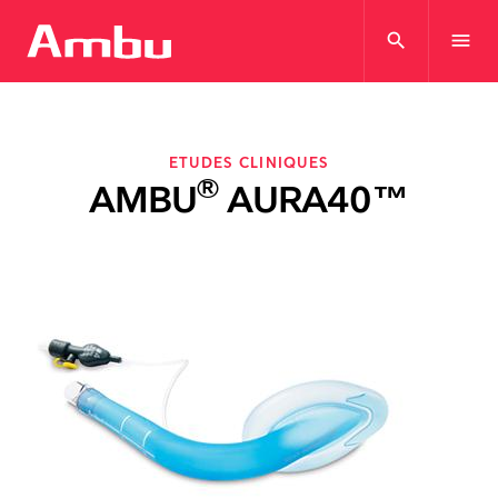
search
menu
ETUDES CLINIQUES
®
AMBU
AURA40™