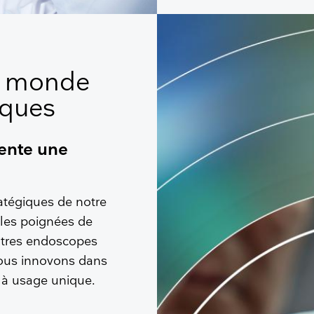
u monde
iques
sente une
ratégiques de notre
s les poignées de
utres endoscopes
nous innovons dans
e à usage unique.