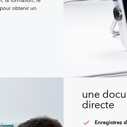
i, la formation, le
 pour obtenir un
o
une docu
directe
check
Enregistrez d