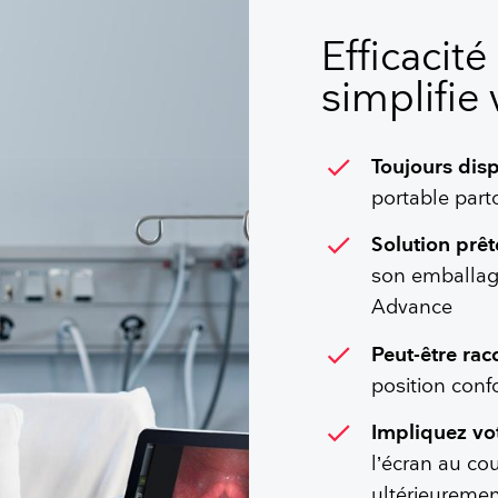
Efficacit
simplifie 
check
Toujours dis
portable par
check
Solution prêt
son emballage
Advance
check
Peut-être rac
position conf
check
Impliquez vot
l’écran au co
ultérieuremen