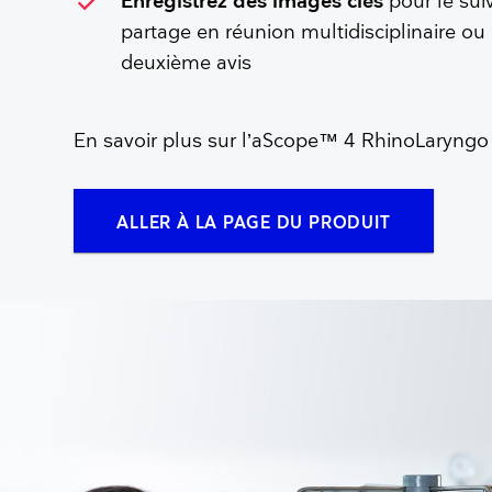
check
Enregistrez des images clés
pour le suiv
partage en réunion multidisciplinaire ou
deuxième avis
En savoir plus sur l’aScope™ 4 RhinoLaryng
ALLER À LA PAGE DU PRODUIT