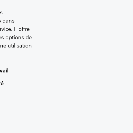
os
s dans
ce. Il offre
es options de
e utilisation
avail
gré