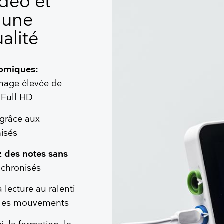
déo et
 une
alité
atomiques:
image élevée de
e Full HD
grâce aux
onisés
z des notes sans
ynchronisés
 lecture au ralenti
nt les mouvements