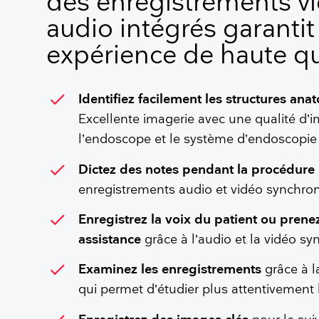
des enregistrements vi
audio intégrés garantit
expérience de haute qu
check
Identifiez facilement les structures an
Excellente imagerie avec une qualité d’
l’endoscope et le système d’endoscopi
check
Dictez des notes pendant la procédure
enregistrements audio et vidéo synchr
check
Enregistrez la voix du patient ou prene
assistance
grâce à l’audio et la vidéo s
check
Examinez les enregistrements
grâce à la
qui permet d’étudier plus attentiveme