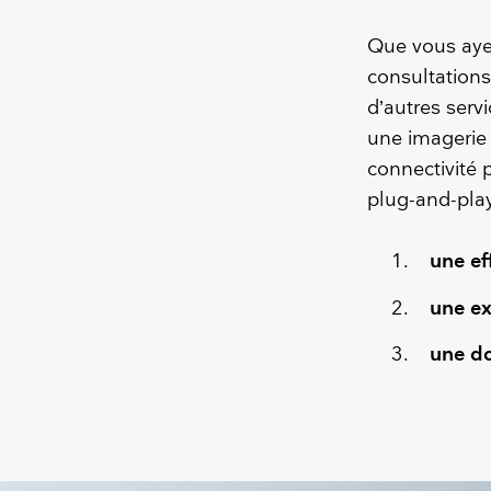
Que vous ayez
consultations
d’autres serv
une imagerie 
connectivité 
plug-and-pla
une ef
une ex
une do