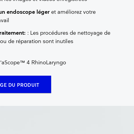
’un endoscope léger
et améliorez votre
vail
traitement:
: Les procédures de nettoyage de
u de réparation sont inutiles
r l’aScope™ 4 RhinoLaryngo
AGE DU PRODUIT