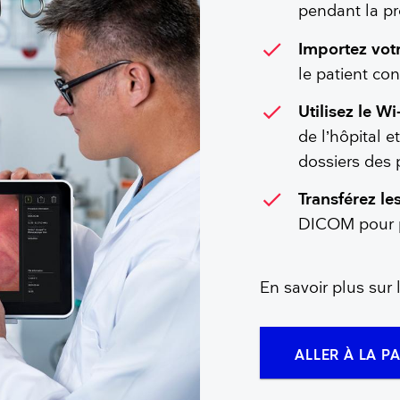
pendant la p
check
Importez votr
le patient con
check
Utilisez le W
de l’hôpital 
dossiers des 
check
Transférez le
DICOM pour p
En savoir plus su
ALLER À LA P