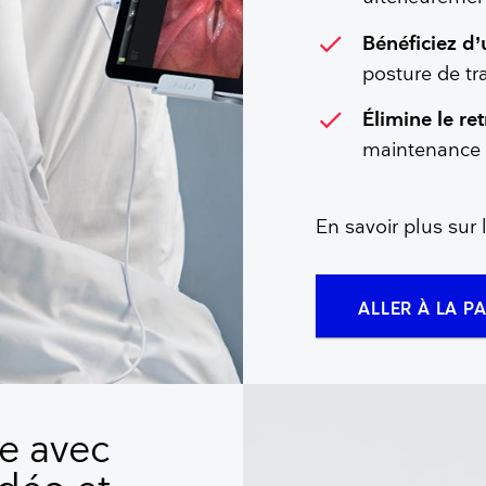
check
Bénéficiez d
posture de tra
check
Élimine le re
maintenance o
En savoir plus su
ALLER À LA P
e avec