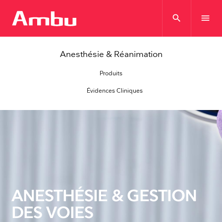
search
menu
Anesthésie & Réanimation
Produits
Évidences Cliniques
ANESTHÉSIE & GESTION
DES VOIES