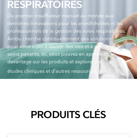
RESPIRATOIRES
Du premier insufflateur manuel au monde aux
dernières innovations pour les anesthésistes et les
professionnels de la gestion des voies respiratoires,
Ambu cherche continuellement des solutions
pour vous aider à sauver des vies et à améliorer les
soins patients. Ici, vous pouvez en apprendre
davantage sur les produits et explorer les
études cliniques et d’autres ressources.
PRODUITS CLÉS