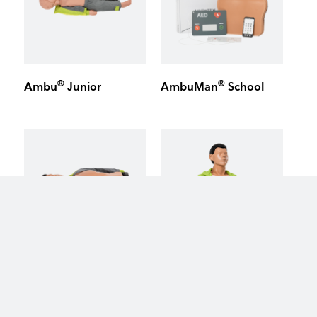
®
®
Ambu
Junior
AmbuMan
School
keyboard_arrow_up
®
®
AmbuMan
Basic
AmbuMan
Wireless