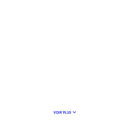
keyboard_arrow_down
VOIR PLUS