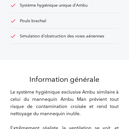
check
Système hygiénique unique d’Ambu
check
Pouls brachial
check
Simulation d’obstruction des voies aériennes
Information générale
Le système hygiénique exclusive Ambu similaire à
celui du mannequin Ambu Man prévient tout
risque de contamination croisée et rend tout
nettoyage du mannequin inutile.
Extrêmement réaliste, la ventilation se voit, et