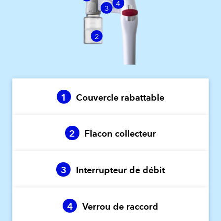
4
3
2
1
Couvercle rabattable
2
Flacon collecteur
3
Interrupteur de débit
4
Verrou de raccord