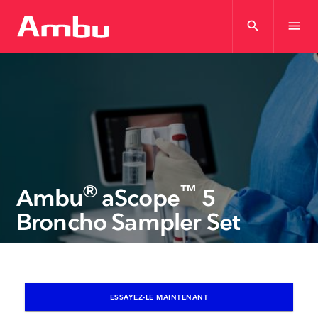
search
menu
®
™
Ambu
aScope
5
Broncho Sampler Set
ESSAYEZ-LE MAINTENANT