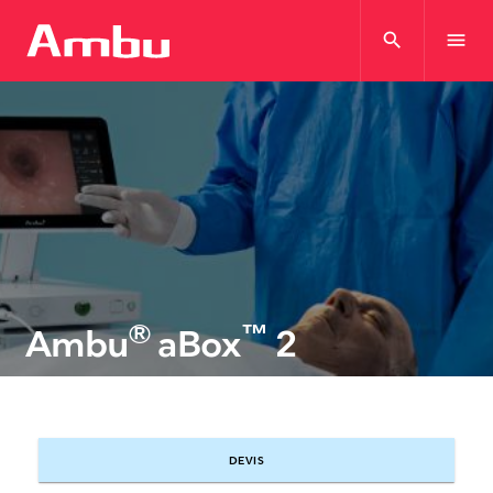
search
menu
®
™
Ambu
aBox
2
DEVIS