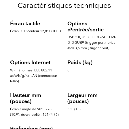
Caractéristiques techniques
Écran tactile
Options
d’entrée/sortie
Écran LCD couleur 12,8" Full HD
USB 2.0, USB 3.0, 3G-SDI. DVI-
D, D-SUB9 (trigger port), prise
Jack 3,5 mm ( trigger port)
Options Internet
Poids (kg)
Wi-Fi (normes IEEE 802.11
8
ac/a/b/g/n), LAN (connecteur
RJ45)
Hauteur mm
Largeur mm
(pouces)
(pouces)
Écran à angle de 90° : 278
330 (13)
(10,9), écran replié : 121 (4,76)
Profondeur (mm)