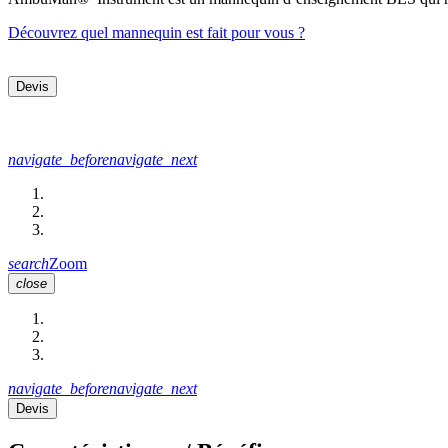
Découvrez quel mannequin est fait pour vous ?
Devis
navigate_before
navigate_next
search
Zoom
close
navigate_before
navigate_next
Devis