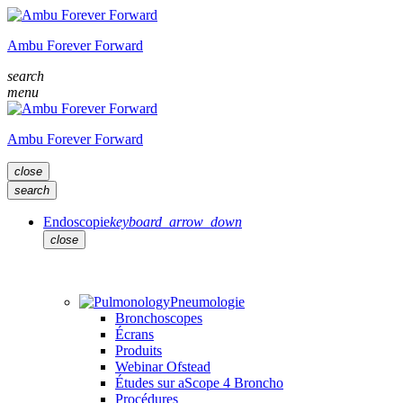
Ambu Forever Forward
search
menu
Ambu Forever Forward
close
search
Endoscopie
keyboard_arrow_down
close
Pneumologie
Bronchoscopes
Écrans
Produits
Webinar Ofstead
Études sur aScope 4 Broncho
Procédures