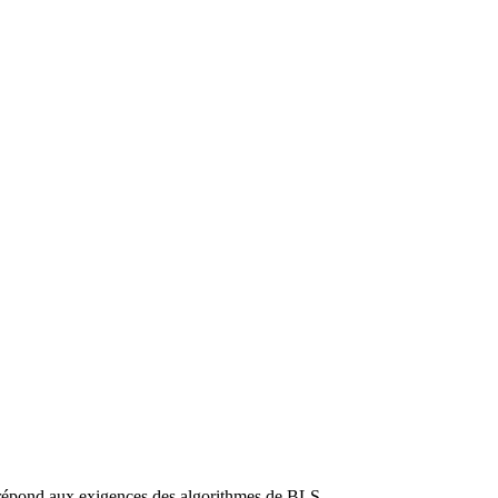
pond aux exigences des algorithmes de BLS.