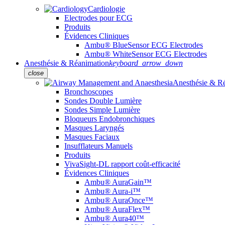
Cardiologie
Electrodes pour ECG
Produits
Évidences Cliniques
Ambu® BlueSensor ECG Electrodes
Ambu® WhiteSensor ECG Electrodes
Anesthésie & Réanimation
keyboard_arrow_down
close
Anesthésie & R
Bronchoscopes
Sondes Double Lumière
Sondes Simple Lumière
Bloqueurs Endobronchiques
Masques Laryngés
Masques Faciaux
Insufflateurs Manuels
Produits
VivaSight-DL rapport coût-efficacité
Évidences Cliniques
Ambu® AuraGain™
Ambu® Aura-i™
Ambu® AuraOnce™
Ambu® AuraFlex™
Ambu® Aura40™