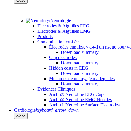
close
Neurologie
Électrodes & Aiguilles EEG
Électrodes & Aiguilles EMG
Produits
Contamination croisée
Électrodes cupules, y a-t-il un risque pour vo
Download summary
Cup electrodes
Download summary
Hidden costs in EEG
Download summary
Méthodes de nettoyage inadéquates
Download summary
Évidences Cliniques
Ambu® Neuroline EEG Cup
Ambu® Neuroline EMG Needles
Ambu® Neuroline Surface Electrodes
Cardiologie
keyboard_arrow_down
close