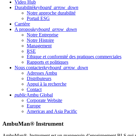
Video Hub
Durabilité
keyboard_arrow_down
Notre approche durabilité
Portail ESG
Carrière
A propos
keyboard_arrow_down
Notre Entreprise
Notre Histoire
Management
RSE
Éthique et conformité des pratiques commerciales
Rapports et politiques
Nous contacter
keyboard_arrow_down
Adresses Ambu
Distributeurs
Appui à la recherche
Contact
public
Ambu Global
Corporate Website
Europe
Americas and Asia Pacific
AmbuMan® Instrument
AmbuMan® Instrument est un mannequin d’enseignement BLS qui ré