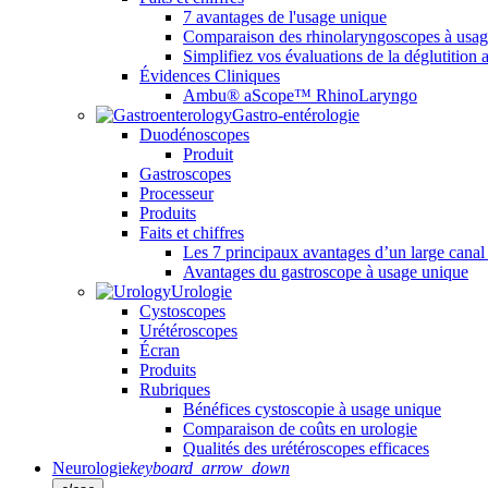
7 avantages de l'usage unique
Comparaison des rhinolaryngoscopes à usag
Simplifiez vos évaluations de la déglutition 
Évidences Cliniques
Ambu® aScope™ RhinoLaryngo
Gastro-entérologie
Duodénoscopes
Produit
Gastroscopes
Processeur
Produits
Faits et chiffres
Les 7 principaux avantages d’un large canal
Avantages du gastroscope à usage unique
Urologie
Cystoscopes
Urétéroscopes
Écran
Produits
Rubriques
Bénéfices cystoscopie à usage unique
Comparaison de coûts en urologie
Qualités des urétéroscopes efficaces
Neurologie
keyboard_arrow_down