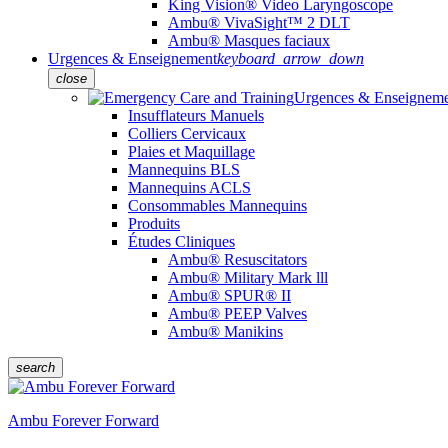
King Vision® Video Laryngoscope
Ambu® VivaSight™ 2 DLT
Ambu® Masques faciaux
Urgences & Enseignement
keyboard_arrow_down
close
Urgences & Enseignem
Insufflateurs Manuels
Colliers Cervicaux
Plaies et Maquillage
Mannequins BLS
Mannequins ACLS
Consommables Mannequins
Produits
Études Cliniques
Ambu® Resuscitators
Ambu® Military Mark lll
Ambu® SPUR® II
Ambu® PEEP Valves
Ambu® Manikins
search
Ambu Forever Forward