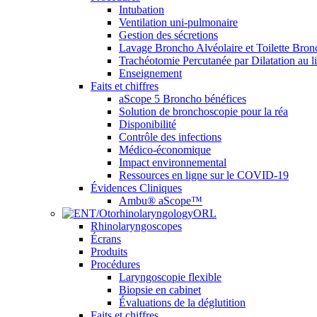
Intubation
Ventilation uni-pulmonaire
Gestion des sécretions
Lavage Broncho Alvéolaire et Toilette Bron
Trachéotomie Percutanée par Dilatation au li
Enseignement
Faits et chiffres
aScope 5 Broncho bénéfices
Solution de bronchoscopie pour la réa
Disponibilité
Contrôle des infections
Médico-économique
Impact environnemental
Ressources en ligne sur le COVID-19
Évidences Cliniques
Ambu® aScope™
ORL
Rhinolaryngoscopes
Écrans
Produits
Procédures
Laryngoscopie flexible
Biopsie en cabinet
Évaluations de la déglutition
Faits et chiffres