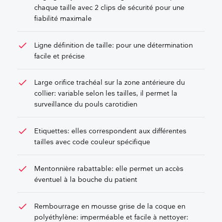
chaque taille avec 2 clips de sécurité pour une
fiabilité maximale
check
Ligne définition de taille: pour une détermination
facile et précise
check
Large orifice trachéal sur la zone antérieure du
collier: variable selon les tailles, il permet la
surveillance du pouls carotidien
check
Etiquettes: elles correspondent aux différentes
tailles avec code couleur spécifique
check
Mentonnière rabattable: elle permet un accès
éventuel à la bouche du patient
check
Rembourrage en mousse grise de la coque en
polyéthylène: imperméable et facile à nettoyer: