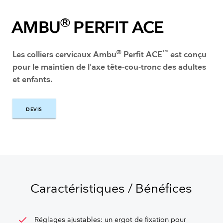
®
AMBU
PERFIT ACE
®
™
​​Les colliers cervicaux Ambu
Perfit ACE
est conçu
pour le maintien de l'axe tête-cou-tronc des adultes
et enfants.
DEVIS
DEVIS
Caractéristiques / Bénéfices
check
Réglages ajustables: un ergot de fixation pour