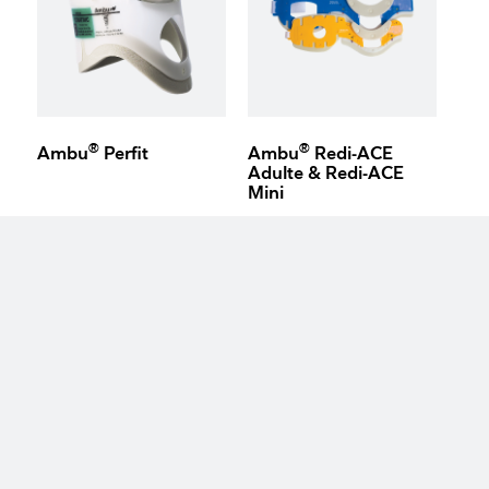
®
®
Ambu
Perfit
Ambu
Redi-ACE
Adulte & Redi-ACE
Mini
keyboard_arrow_up
VOUS RECHERCHEZ...