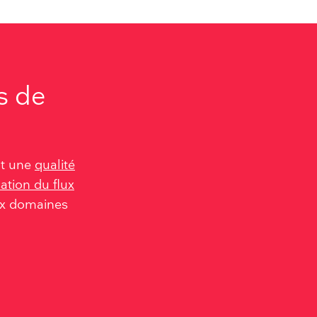
s de
nt une
qualité
sation du flux
x domaines