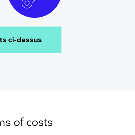
ts ci-dessus
ms of costs