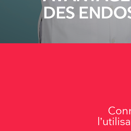
DES ENDO
Conn
l’utili