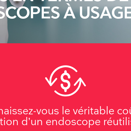
SCOPES À USAG
aissez-vous le véritable co
sation d’un endoscope réutil