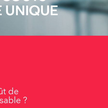
E UNIQUE
ût de
isable ?