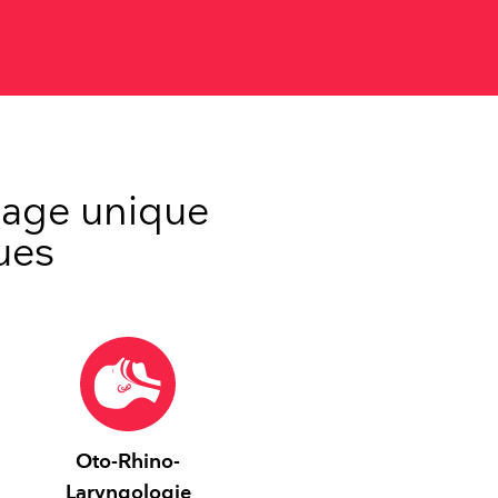
sage unique
ues
Oto-Rhino-
Laryngologie