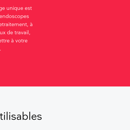
age unique est
x endoscopes
retraitement, à
ux de travail,
tre à votre
.
ilisables