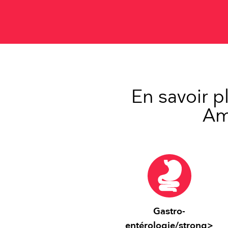
En savoir p
Am
Gastro-
entérologie/strong>