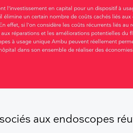
 l’investissement en capital pour un dispositif à us
s il élimine un certain nombre de coûts cachés liés au
 En effet, si l’on considère les coûts récurrents liés au 
t aux réparations et les améliorations potentielles du fl
opes à usage unique Ambu peuvent réellement permet
hôpital dans son ensemble de réaliser des économies
sociés aux endoscopes réut