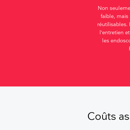
Non seulement
faible, mai
réutilisables.
l’entretien e
les endosc
Coûts as