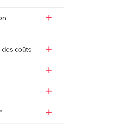
add
ion
add
le des coûts
add
add
add
"