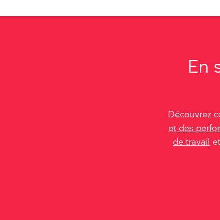
En 
Découvrez c
et des perfo
de travail
e