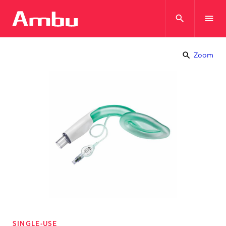
search
menu
search
Zoom
SINGLE-USE