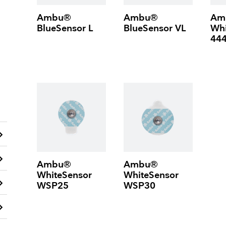
Ambu®
Ambu®
Am
BlueSensor L
BlueSensor VL
Whi
44
_arrow_right
_arrow_right
Ambu®
Ambu®
WhiteSensor
WhiteSensor
_arrow_right
WSP25
WSP30
_arrow_right