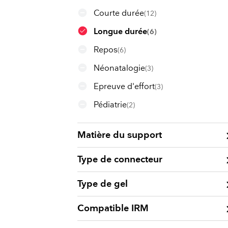
Courte durée
(12)
Longue durée
(6)
Repos
(6)
Néonatalogie
(3)
Epreuve d'effort
(3)
Pédiatrie
(2)
keyboard
Matière du support
keyboard
Type de connecteur
keyboard
Type de gel
keyboard
Compatible IRM