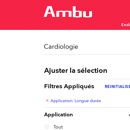
End
Monitorage et diagnostic d
Monitorage et diagnostic d
Endoscopes à usage uniq
Cardiologie
Ajuster la sélection
Filtres Appliqués
REINITIALIS
PNEUMOLOGIE
ORL
Bronchoscopes
Rhin
clear
Application: Longue durée
Écrans
Écra
keyboard
Application
Tout